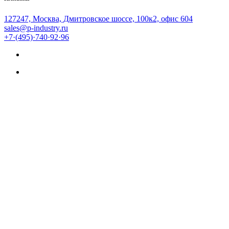
127247, Москва, Дмитровское шоссе, 100к2, офис 604
sales@p-industry.ru
+7·(495)·740·92·96