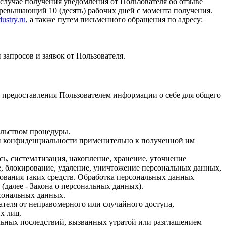
 случае получения уведомления от Пользователя об отзыве
превышающий 10 (десять) рабочих дней с момента получения.
ustry.ru
, а также путем письменного обращения по адресу:
запросов и заявок от Пользователя.
 предоставления Пользователем информации о себе для общего
ельством процедуры.
ки конфиденциальности применительно к полученной им
ь, систематизация, накопление, хранение, уточнение
ие, блокирование, удаление, уничтожение персональных данных,
ования таких средств. Обработка персональных данных
(далее - Закона о персональных данных).
сональных данных.
еля от неправомерного или случайного доступа,
х лиц.
ьных последствий, вызванных утратой или разглашением