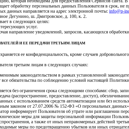
цию, которая необходима для предоставления Сервисов сайта. В
щает обработку персональных данных Пользователя в срок, не 
ных данных направляется на адрес электронной почты:
info@p-ind
ное Дегунино, ш. Дмитровское, д. 100, к. 2.
ает в следующих целях:
нтересующих услуг.
ючая направление уведомлений, запросов, касающихся обработки 
ВАТЕЛЕЙ И ЕЕ ПЕРЕДАЧИ ТРЕТЬИМ ЛИЦАМ
раняется ее конфиденциальность, кроме случаев добровольного
ателя третьим лицам в следующих случаях:
менимым законодательством в рамках установленной законодат
т все обязательства по соблюдению условий настоящей Полити
ется без ограничения срока следующими способами: сбор, запис
редача (распространение, предоставление, доступ), обезличиван
анных с использованием средств автоматизации или без использ
ьным законом от 27.07.2006 № 152-ФЗ «О персональных данных» 
атор информирует Пользователя об утрате или разглашении пер
хнические меры для защиты персональной информации Пользоват
спространения, а также от иных неправомерных действий третьи
обходимые меры по предотвращению убытков или иных отрицател