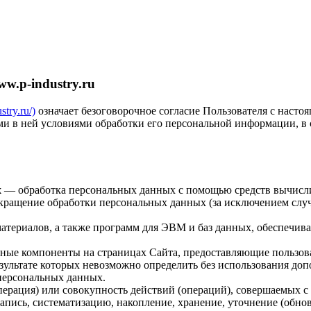
w.p-industry.ru
stry.ru/)
означает безоговорочное согласие Пользователя с наст
ыми в ней условиями обработки его персональной информации, в
х
— обработка персональных данных с помощью средств вычисл
ращение обработки персональных данных (за исключением случа
ериалов, а также программ для ЭВМ и баз данных, обеспечиваю
мные компоненты на страницах Сайта, предоставляющие пользо
езультате которых невозможно определить без использования д
персональных данных.
ерация) или совокупность действий (операций), совершаемых с 
апись, систематизацию, накопление, хранение, уточнение (обнов