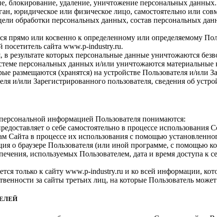
ние, блокирование, удаление, уничтожение персональных данных.
ан, юридическое или физическое лицо, самостоятельно или сов
цели обработки персональных данных, состав персональных данн
 прямо или косвенно к определенному или определяемому Польз
посетитель сайта www.p-industry.ru.
 в результате которых персональные данные уничтожаются безв
теме персональных данных и/или уничтожаются материальные 
е размещаются (хранятся) на устройстве Пользователя и/или За
ля и/или Зарегистрированного пользователя, сведения об устрой
персональной информацией Пользователя понимаются:
едоставляет о себе самостоятельно в процессе использования С
ам Сайта в процессе их использования с помощью установленног
ция о браузере Пользователя (или иной программе, с помощью ко
ечения, используемых Пользователем, дата и время доступа к с
я только к сайту www.p-industry.ru и ко всей информации, кот
ственности за сайты третьих лиц, на которые Пользователь может
ТЕЛЕЙ