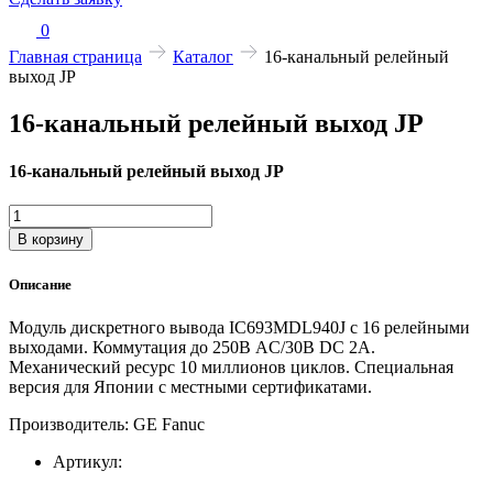
0
Главная страница
Каталог
16-канальный релейный
выход JP
16-канальный релейный выход JP
16-канальный релейный выход JP
Количество
товара
В корзину
16-
канальный
Описание
релейный
выход
Модуль дискретного вывода IC693MDL940J с 16 релейными
JP
выходами. Коммутация до 250В AC/30В DC 2А.
Механический ресурс 10 миллионов циклов. Специальная
версия для Японии с местными сертификатами.
Производитель: GE Fanuc
Артикул: