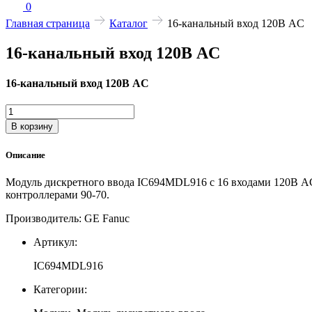
0
Главная страница
Каталог
16-канальный вход 120В AC
16-канальный вход 120В AC
16-канальный вход 120В AC
Количество
товара
В корзину
16-
канальный
Описание
вход
120В
Модуль дискретного ввода IC694MDL916 с 16 входами 120В AC
AC
контроллерами 90-70.
Производитель: GE Fanuc
Артикул:
IC694MDL916
Категории: