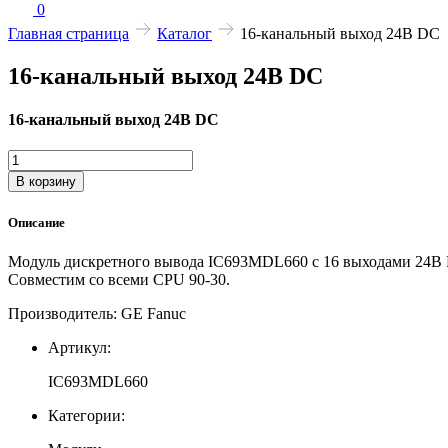
0
Главная страница
Каталог
16-канальный выход 24В DC
16-канальный выход 24В DC
16-канальный выход 24В DC
Количество
товара
В корзину
16-
канальный
Описание
выход
24В
Модуль дискретного вывода IC693MDL660 с 16 выходами 24В D
DC
Совместим со всеми CPU 90-30.
Производитель: GE Fanuc
Артикул:
IC693MDL660
Категории: