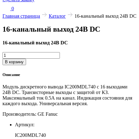
0
Главная страница
Каталог
16-канальный выход 24В DC
16-канальный выход 24В DC
16-канальный выход 24В DC
Количество
товара
В корзину
16-
канальный
Описание
выход
24В
Модуль дискретного вывода IC200MDL740 с 16 выходами
DC
24В DC. Транзисторные выходы с защитой от КЗ.
Максимальный ток 0.5А на канал. Индикация состояния для
каждого выхода. Универсальная версия.
Производитель: GE Fanuc
Артикул:
IC200MDL740