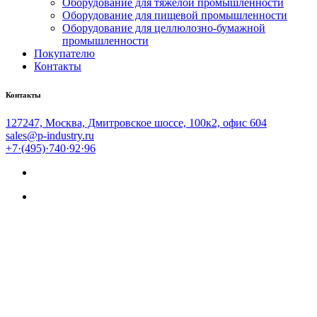
Оборудование для тяжёлой промышленности
Оборудование для пищевой промышленности
Оборудование для целлюлозно-бумажной
промышленности
Покупателю
Контакты
Контакты
127247, Москва, Дмитровское шоссе, 100к2, офис 604
sales@p-industry.ru
+7·(495)·740·92·96