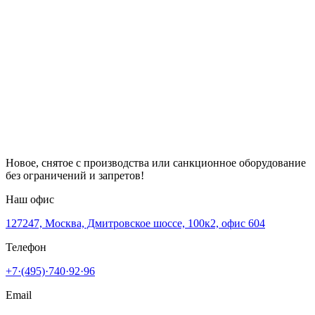
Новое, снятое с производства или санкционное оборудование
без ограничений и запретов!
Наш офис
127247, Москва, Дмитровское шоссе, 100к2, офис 604
Телефон
+7·(495)·740·92·96
Email