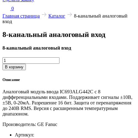
0
Главная страница
Каталог
8-канальный аналоговый
вход
8-канальный аналоговый вход
8-канальный аналоговый вход
Количество
товара
В корзину
8-
канальный
Описание
аналоговый
вход
Аналоговый модуль ввода IC693ALG442C с 8
дифференциальными входами. Поддерживает сигналы ±10В,
±5В, 0-20мА. Разрешение 16 бит. Защита от перенапряжения
до 240В RMS. Версия с расширенным температурным
диапазоном.
Производитель: GE Fanuc
Артикул: