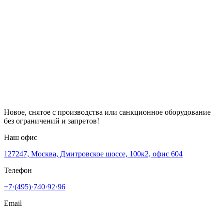
Новое, снятое с производства или санкционное оборудование
без ограничений и запретов!
Наш офис
127247, Москва, Дмитровское шоссе, 100к2, офис 604
Телефон
+7·(495)·740·92·96
Email