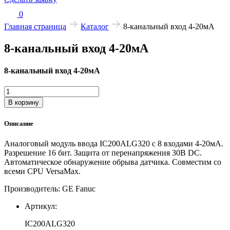
0
Главная страница
Каталог
8-канальный вход 4-20мА
8-канальный вход 4-20мА
8-канальный вход 4-20мА
Количество
товара
В корзину
8-
канальный
Описание
вход
4-
Аналоговый модуль ввода IC200ALG320 с 8 входами 4-20мА.
20мА
Разрешение 16 бит. Защита от перенапряжения 30В DC.
Автоматическое обнаружение обрыва датчика. Совместим со
всеми CPU VersaMax.
Производитель: GE Fanuc
Артикул:
IC200ALG320