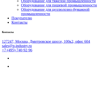
Оборудование для тяжёлой промышленности
Оборудование для пищевой промышленности
Оборудование для целлюлозно-бумажной
промышленности
Покупателю
Контакты
Контакты
127247, Москва, Дмитровское шоссе, 100к2, офис 604
sales@p-industry.ru
+7·(495)·740·92·96