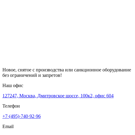
Новое, снятое с производства или санкционное оборудование
без ограничений и запретов!
Наш офис
127247, Москва, Дмитровское шоссе, 100к2, офис 604
Телефон
+7·(495)·740·92·96
Email