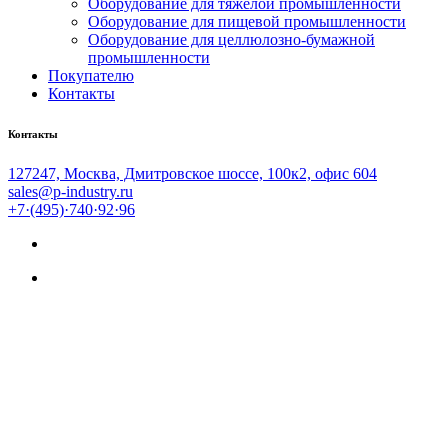
Оборудование для тяжёлой промышленности
Оборудование для пищевой промышленности
Оборудование для целлюлозно-бумажной
промышленности
Покупателю
Контакты
Контакты
127247, Москва, Дмитровское шоссе, 100к2, офис 604
sales@p-industry.ru
+7·(495)·740·92·96