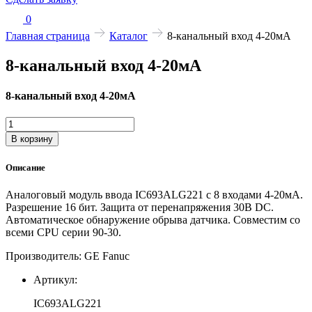
0
Главная страница
Каталог
8-канальный вход 4-20мА
8-канальный вход 4-20мА
8-канальный вход 4-20мА
Количество
товара
В корзину
8-
канальный
Описание
вход
4-
Аналоговый модуль ввода IC693ALG221 с 8 входами 4-20мА.
20мА
Разрешение 16 бит. Защита от перенапряжения 30В DC.
Автоматическое обнаружение обрыва датчика. Совместим со
всеми CPU серии 90-30.
Производитель: GE Fanuc
Артикул:
IC693ALG221