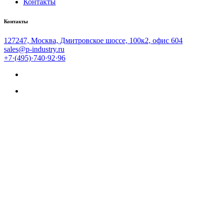
Контакты
Контакты
127247, Москва, Дмитровское шоссе, 100к2, офис 604
sales@p-industry.ru
+7·(495)·740·92·96