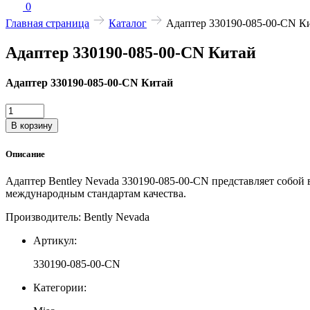
0
Главная страница
Каталог
Адаптер 330190-085-00-CN К
Адаптер 330190-085-00-CN Китай
Адаптер 330190-085-00-CN Китай
Количество
товара
В корзину
Адаптер
330190-
Описание
085-
00-
Адаптер Bentley Nevada 330190-085-00-CN представляет собой 
CN
международным стандартам качества.
Китай
Производитель: Bently Nevada
Артикул:
330190-085-00-CN
Категории: