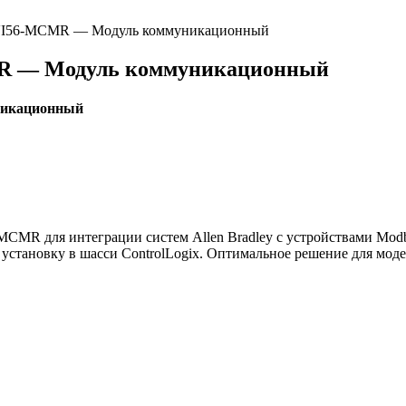
6-MVI56-MCMR — Модуль коммуникационный
CMR — Модуль коммуникационный
никационный
MCMR для интеграции систем Allen Bradley с устройствами Mo
 установку в шасси ControlLogix. Оптимальное решение для мо