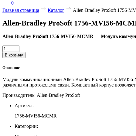
0
Главная страница
Каталог
Allen-Bradley ProSoft 175
Allen-Bradley ProSoft 1756-MVI56-M
Allen-Bradley ProSoft 1756-MVI56-MCMR — Модуль комму
Количество
товара
В корзину
Allen-
Bradley
Описание
ProSoft
1756-
Модуль коммуникационный Allen-Bradley ProSoft 1756-MVI56-
MVI56-
различными протоколами связи. Компактный корпус позволяет
MCMR
—
Производитель: Allen-Bradley ProSoft
Модуль
коммуникационный
Артикул:
1756-MVI56-MCMR
Категории: