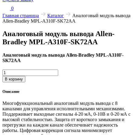
0
Главная страница
Каталог
Аналоговый модуль вывода
Allen-Bradley MPL-A310F-SK72AA
Аналоговый модуль вывода Allen-
Bradley MPL-A310F-SK72AA
Аналоговый модуль вывода Allen-Bradley MPL-A310F-
SK72AA
Количество
товара
В корзину
Аналоговый
модуль
Описание
вывода
Allen-
Многофункциональный аналоговый модуль вывода с 8
Bradley
каналами для управления исполнительными механизмами.
MPL-
Поддерживает выходные сигналы 4-20 мА, 0-10В и 0-20 мА с
A310F-
высокой стабильностью. Защита от короткого замыкания и
SK72AA
перегрузки на каждом канале обеспечивает надежность
работы. Цифровая коррекция сигнала минимизирует