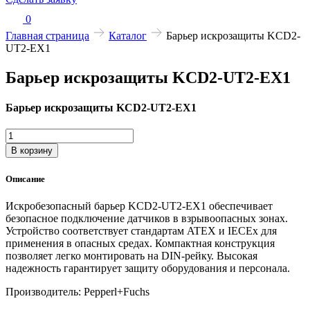
0
Главная страница
Каталог
Барьер искрозащиты KCD2-
UT2-EX1
Барьер искрозащиты KCD2-UT2-EX1
Барьер искрозащиты KCD2-UT2-EX1
Количество
товара
В корзину
Барьер
искрозащиты
Описание
KCD2-
UT2-
Искробезопасный барьер KCD2-UT2-EX1 обеспечивает
EX1
безопасное подключение датчиков в взрывоопасных зонах.
Устройство соответствует стандартам ATEX и IECEx для
применения в опасных средах. Компактная конструкция
позволяет легко монтировать на DIN-рейку. Высокая
надежность гарантирует защиту оборудования и персонала.
Производитель: Pepperl+Fuchs