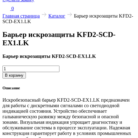
0
Главная страница
Каталог
Барьер искрозащиты KFD2-
SCD-EX1.LK
Барьер искрозащиты KFD2-SCD-
EX1.LK
Барьер искрозащиты KFD2-SCD-EX1.LK
Количество
товара
В корзину
Барьер
искрозащиты
Описание
KFD2-
SCD-
Искробезопасный барьер KFD2-SCD-EX1.LK предназначен
EX1.LK
для работы с дискретными сигналами со светодиодной
индикацией состояния. Устройство обеспечивает
гальваническую развязку между безопасной и опасной
зонами. Визуальная индикация упрощает диагностику и
обслуживание системы в процессе эксплуатации. Надежная
конструкция гарантирует работу в условиях промышленных