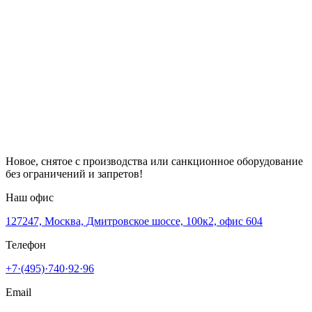
Новое, снятое с производства или санкционное оборудование
без ограничений и запретов!
Наш офис
127247, Москва, Дмитровское шоссе, 100к2, офис 604
Телефон
+7·(495)·740·92·96
Email