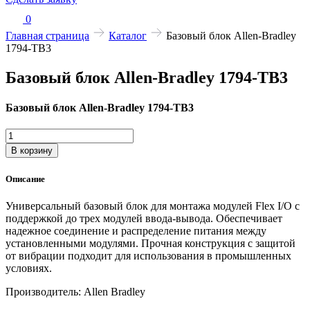
0
Главная страница
Каталог
Базовый блок Allen-Bradley
1794-TB3
Базовый блок Allen-Bradley 1794-TB3
Базовый блок Allen-Bradley 1794-TB3
Количество
товара
В корзину
Базовый
блок
Описание
Allen-
Bradley
Универсальный базовый блок для монтажа модулей Flex I/O с
1794-
поддержкой до трех модулей ввода-вывода. Обеспечивает
TB3
надежное соединение и распределение питания между
установленными модулями. Прочная конструкция с защитой
от вибрации подходит для использования в промышленных
условиях.
Производитель: Allen Bradley