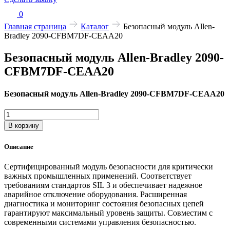
0
Главная страница
Каталог
Безопасный модуль Allen-
Bradley 2090-CFBM7DF-CEAA20
Безопасный модуль Allen-Bradley 2090-
CFBM7DF-CEAA20
Безопасный модуль Allen-Bradley 2090-CFBM7DF-CEAA20
Количество
товара
В корзину
Безопасный
модуль
Описание
Allen-
Bradley
Сертифицированный модуль безопасности для критически
2090-
важных промышленных применений. Соответствует
CFBM7DF-
требованиям стандартов SIL 3 и обеспечивает надежное
CEAA20
аварийное отключение оборудования. Расширенная
диагностика и мониторинг состояния безопасных цепей
гарантируют максимальный уровень защиты. Совместим с
современными системами управления безопасностью.