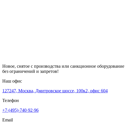
Новое, снятое с производства или санкционное оборудование
без ограничений и запретов!
Наш офис
127247, Москва, Дмитровское шоссе, 100к2, офис 604
Телефон
+7·(495)·740·92·96
Email