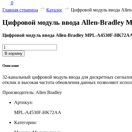
0
Главная страница
Каталог
Цифровой модуль ввода All
Цифровой модуль ввода Allen-Bradley
Цифровой модуль ввода Allen-Bradley MPL-A4530F-HK72A
Количество
товара
В корзину
Цифровой
модуль
Описание
ввода
Allen-
32-канальный цифровой модуль ввода для дискретных сигнало
Bradley
отклик и высокая частота обновления данных позволяют испол
MPL-
A4530F-
Производитель: Allen Bradley
HK72AA
Артикул:
MPL-A4530F-HK72AA
Категории: