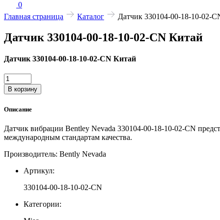
0
Главная страница
Каталог
Датчик 330104-00-18-10-02-C
Датчик 330104-00-18-10-02-CN Китай
Датчик 330104-00-18-10-02-CN Китай
Количество
товара
В корзину
Датчик
330104-
Описание
00-
18-
Датчик вибрации Bentley Nevada 330104-00-18-10-02-CN предст
10-
международным стандартам качества.
02-
CN
Производитель: Bently Nevada
Китай
Артикул:
330104-00-18-10-02-CN
Категории: