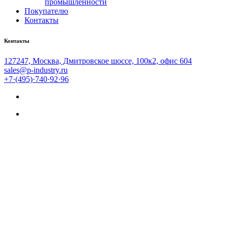
промышленности
Покупателю
Контакты
Контакты
127247, Москва, Дмитровское шоссе, 100к2, офис 604
sales@p-industry.ru
+7·(495)·740·92·96