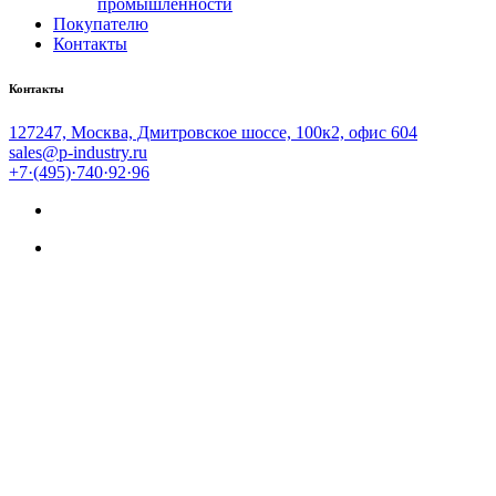
промышленности
Покупателю
Контакты
Контакты
127247, Москва, Дмитровское шоссе, 100к2, офис 604
sales@p-industry.ru
+7·(495)·740·92·96