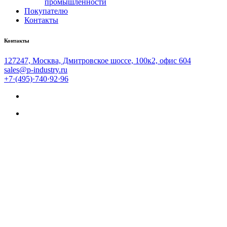
промышленности
Покупателю
Контакты
Контакты
127247, Москва, Дмитровское шоссе, 100к2, офис 604
sales@p-industry.ru
+7·(495)·740·92·96