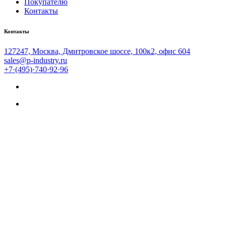
Покупателю
Контакты
Контакты
127247, Москва, Дмитровское шоссе, 100к2, офис 604
sales@p-industry.ru
+7·(495)·740·92·96