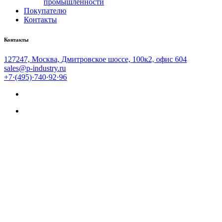
промышленности
Покупателю
Контакты
Контакты
127247, Москва, Дмитровское шоссе, 100к2, офис 604
sales@p-industry.ru
+7·(495)·740·92·96