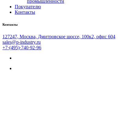
промышленности
Покупателю
Контакты
Контакты
127247, Москва, Дмитровское шоссе, 100к2, офис 604
sales@p-industry.ru
+7·(495)·740·92·96