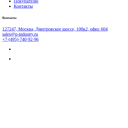
Покупателю
Контакты
Контакты
127247, Москва, Дмитровское шоссе, 100к2, офис 604
sales@p-industry.ru
+7·(495)·740·92·96