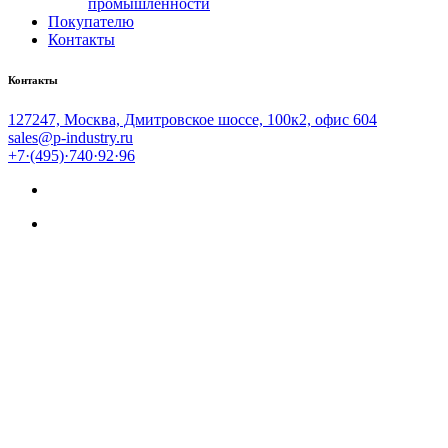
промышленности
Покупателю
Контакты
Контакты
127247, Москва, Дмитровское шоссе, 100к2, офис 604
sales@p-industry.ru
+7·(495)·740·92·96