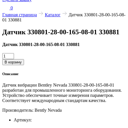
0
Главная страница
Каталог
Датчик 330801-28-00-165-08-
01 330881
Датчик 330801-28-00-165-08-01 330881
Датчик 330801-28-00-165-08-01 330881
Количество
товара
В корзину
Датчик
330801-
Описание
28-
00-
Датчик вибрации Bentley Nevada 330801-28-00-165-08-01
165-
разработан для промышленного мониторинга оборудования.
08-
Устройство обеспечивает точные измерения параметров.
01
Соответствует международным стандартам качества.
330881
Производитель: Bently Nevada
Артикул: