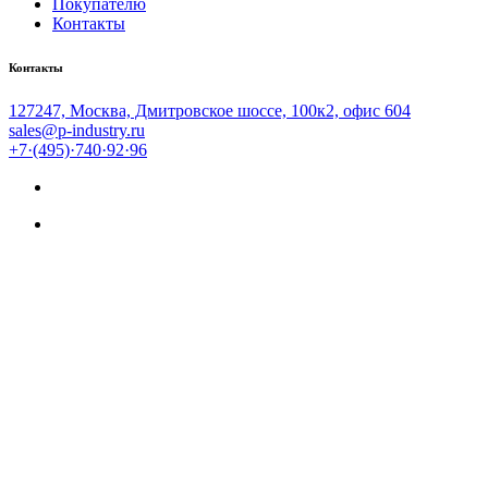
Покупателю
Контакты
Контакты
127247, Москва, Дмитровское шоссе, 100к2, офис 604
sales@p-industry.ru
+7·(495)·740·92·96