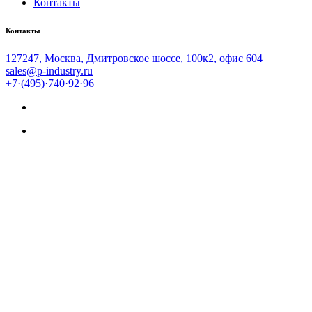
Контакты
Контакты
127247, Москва, Дмитровское шоссе, 100к2, офис 604
sales@p-industry.ru
+7·(495)·740·92·96