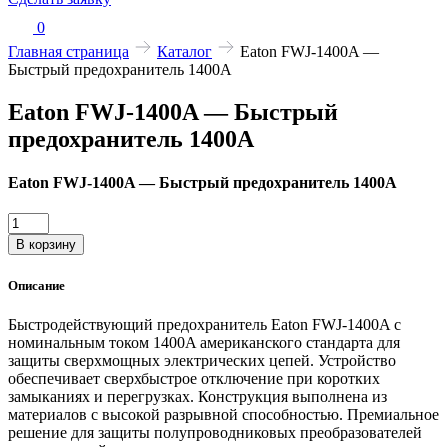
0
Главная страница
Каталог
Eaton FWJ-1400A —
Быстрый предохранитель 1400A
Eaton FWJ-1400A — Быстрый
предохранитель 1400A
Eaton FWJ-1400A — Быстрый предохранитель 1400A
Количество
товара
В корзину
Eaton
FWJ-
Описание
1400A
—
Быстродействующий предохранитель Eaton FWJ-1400A с
Быстрый
номинальным током 1400A американского стандарта для
предохранитель
защиты сверхмощных электрических цепей. Устройство
1400A
обеспечивает сверхбыстрое отключение при коротких
замыканиях и перегрузках. Конструкция выполнена из
материалов с высокой разрывной способностью. Премиальное
решение для защиты полупроводниковых преобразователей