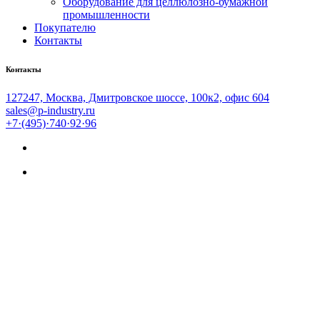
Оборудование для целлюлозно-бумажной
промышленности
Покупателю
Контакты
Контакты
127247, Москва, Дмитровское шоссе, 100к2, офис 604
sales@p-industry.ru
+7·(495)·740·92·96