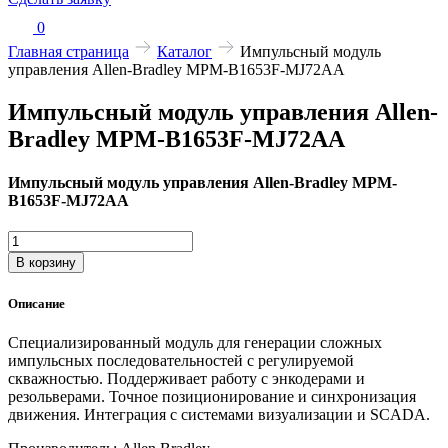
0
Главная страница
Каталог
Импульсный модуль
управления Allen-Bradley MPM-B1653F-MJ72AA
Импульсный модуль управления Allen-
Bradley MPM-B1653F-MJ72AA
Импульсный модуль управления Allen-Bradley MPM-
B1653F-MJ72AA
Количество
товара
В корзину
Импульсный
модуль
Описание
управления
Allen-
Специализированный модуль для генерации сложных
Bradley
импульсных последовательностей с регулируемой
MPM-
скважностью. Поддерживает работу с энкодерами и
B1653F-
резольверами. Точное позиционирование и синхронизация
MJ72AA
движения. Интеграция с системами визуализации и SCADA.