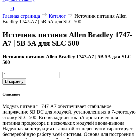
0
Главная страница
Каталог
Источник питания Allen
Bradley 1747-A7 | 5В 5А для SLC 500
Источник питания Allen Bradley 1747-
A7 | 5В 5А для SLC 500
Источник питания Allen Bradley 1747-A7 | 5В 5А для SLC
500
Количество
товара
В корзину
Источник
питания
Описание
Allen
Bradley
Модуль питания 1747-A7 обеспечивает стабильное
1747-
напряжение 5В DC для модулей, установленных в 7-слотовую
A7
стойку SLC 500. Его выходной ток 5А достаточен для
|
питания процессора и нескольких модулей ввода-вывода.
5В
Надежная конструкция с защитой от перегрузки гарантирует
5А
бесперебойную работу всей системы. Основа для построения
для