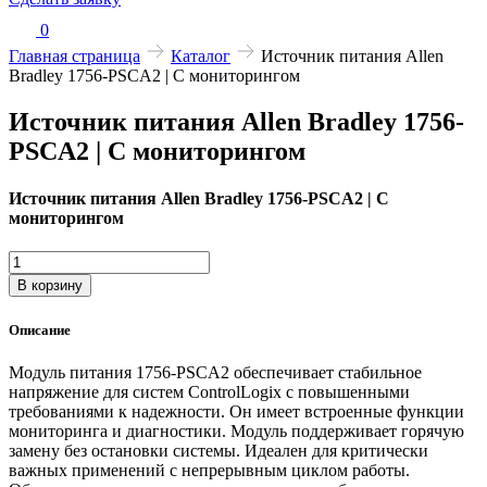
0
Главная страница
Каталог
Источник питания Allen
Bradley 1756-PSCA2 | С мониторингом
Источник питания Allen Bradley 1756-
PSCA2 | С мониторингом
Источник питания Allen Bradley 1756-PSCA2 | С
мониторингом
Количество
товара
В корзину
Источник
питания
Описание
Allen
Bradley
Модуль питания 1756-PSCA2 обеспечивает стабильное
1756-
напряжение для систем ControlLogix с повышенными
PSCA2
требованиями к надежности. Он имеет встроенные функции
|
мониторинга и диагностики. Модуль поддерживает горячую
С
замену без остановки системы. Идеален для критически
мониторингом
важных применений с непрерывным циклом работы.