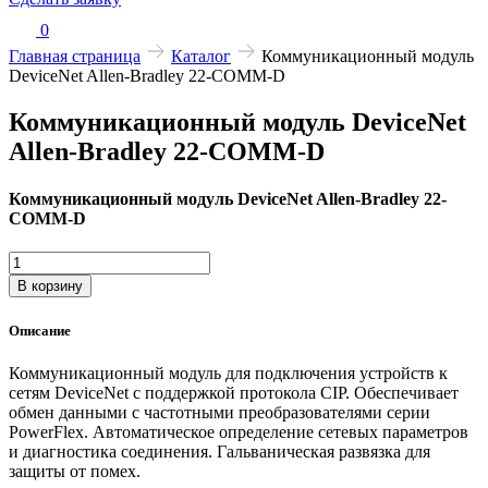
0
Главная страница
Каталог
Коммуникационный модуль
DeviceNet Allen-Bradley 22-COMM-D
Коммуникационный модуль DeviceNet
Allen-Bradley 22-COMM-D
Коммуникационный модуль DeviceNet Allen-Bradley 22-
COMM-D
Количество
товара
В корзину
Коммуникационный
модуль
Описание
DeviceNet
Allen-
Коммуникационный модуль для подключения устройств к
Bradley
сетям DeviceNet с поддержкой протокола CIP. Обеспечивает
22-
обмен данными с частотными преобразователями серии
COMM-
PowerFlex. Автоматическое определение сетевых параметров
D
и диагностика соединения. Гальваническая развязка для
защиты от помех.