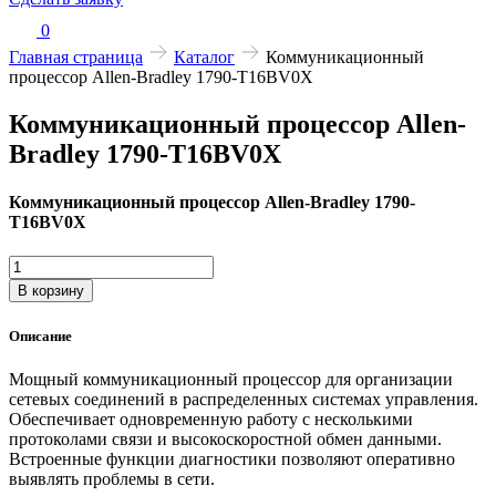
0
Главная страница
Каталог
Коммуникационный
процессор Allen-Bradley 1790-T16BV0X
Коммуникационный процессор Allen-
Bradley 1790-T16BV0X
Коммуникационный процессор Allen-Bradley 1790-
T16BV0X
Количество
товара
В корзину
Коммуникационный
процессор
Описание
Allen-
Bradley
Мощный коммуникационный процессор для организации
1790-
сетевых соединений в распределенных системах управления.
T16BV0X
Обеспечивает одновременную работу с несколькими
протоколами связи и высокоскоростной обмен данными.
Встроенные функции диагностики позволяют оперативно
выявлять проблемы в сети.