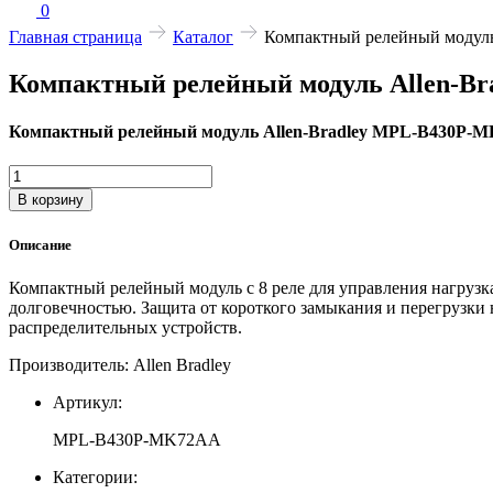
0
Главная страница
Каталог
Компактный релейный модул
Компактный релейный модуль Allen-B
Компактный релейный модуль Allen-Bradley MPL-B430P-
Количество
товара
В корзину
Компактный
релейный
Описание
модуль
Allen-
Компактный релейный модуль с 8 реле для управления нагрузк
Bradley
долговечностью. Защита от короткого замыкания и перегрузки
MPL-
распределительных устройств.
B430P-
MK72AA
Производитель: Allen Bradley
Артикул:
MPL-B430P-MK72AA
Категории: