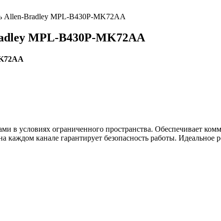
ь Allen-Bradley MPL-B430P-MK72AA
radley MPL-B430P-MK72AA
MK72AA
ами в условиях ограниченного пространства. Обеспечивает ком
 на каждом канале гарантирует безопасность работы. Идеальное