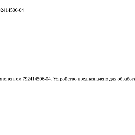
92414506-04
4
омпонентом 792414506-04. Устройство предназначено для обработ