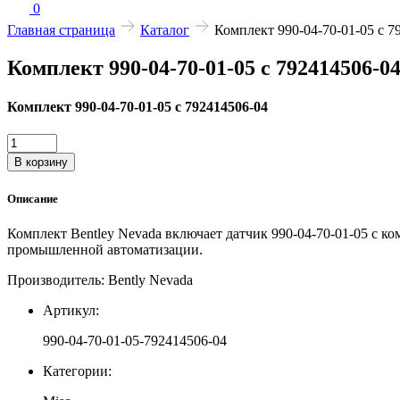
0
Главная страница
Каталог
Комплект 990-04-70-01-05 с 7
Комплект 990-04-70-01-05 с 792414506-0
Комплект 990-04-70-01-05 с 792414506-04
Количество
товара
В корзину
Комплект
990-
Описание
04-
70-
Комплект Bentley Nevada включает датчик 990-04-70-01-05 с к
01-
промышленной автоматизации.
05
с
Производитель: Bently Nevada
792414506-
04
Артикул:
990-04-70-01-05-792414506-04
Категории: