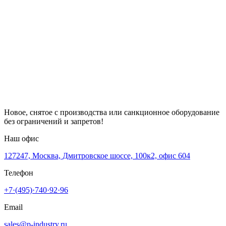
Новое, снятое с производства или санкционное оборудование
без ограничений и запретов!
Наш офис
127247, Москва, Дмитровское шоссе, 100к2, офис 604
Телефон
+7·(495)·740·92·96
Email
sales@p-industry.ru