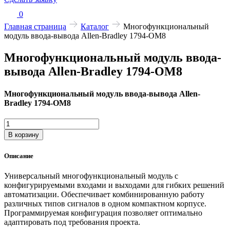
0
Главная страница
Каталог
Многофункциональный
модуль ввода-вывода Allen-Bradley 1794-OM8
Многофункциональный модуль ввода-
вывода Allen-Bradley 1794-OM8
Многофункциональный модуль ввода-вывода Allen-
Bradley 1794-OM8
Количество
товара
В корзину
Многофункциональный
модуль
Описание
ввода-
вывода
Универсальный многофункциональный модуль с
Allen-
конфигурируемыми входами и выходами для гибких решений
Bradley
автоматизации. Обеспечивает комбинированную работу
1794-
различных типов сигналов в одном компактном корпусе.
OM8
Программируемая конфигурация позволяет оптимально
адаптировать под требования проекта.