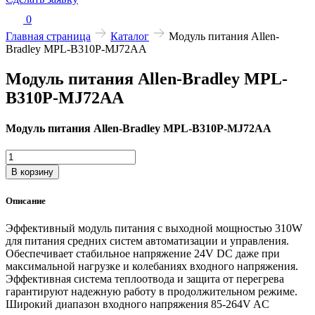
0
Главная страница
Каталог
Модуль питания Allen-
Bradley MPL-B310P-MJ72AA
Модуль питания Allen-Bradley MPL-
B310P-MJ72AA
Модуль питания Allen-Bradley MPL-B310P-MJ72AA
Количество
товара
В корзину
Модуль
питания
Описание
Allen-
Bradley
Эффективный модуль питания с выходной мощностью 310W
MPL-
для питания средних систем автоматизации и управления.
B310P-
Обеспечивает стабильное напряжение 24V DC даже при
MJ72AA
максимальной нагрузке и колебаниях входного напряжения.
Эффективная система теплоотвода и защита от перегрева
гарантируют надежную работу в продолжительном режиме.
Широкий диапазон входного напряжения 85-264V AC