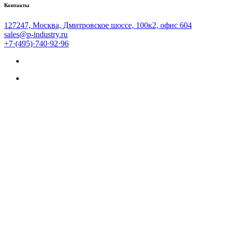
Контакты
127247, Москва, Дмитровское шоссе, 100к2, офис 604
sales@p-industry.ru
+7·(495)·740·92·96