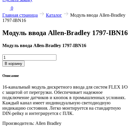
0
Главная страница
Каталог
Модуль ввода Allen-Bradley
1797-IBN16
Модуль ввода Allen-Bradley 1797-IBN16
Модуль ввода Allen-Bradley 1797-IBN16
Количество
товара
В корзину
Модуль
ввода
Описание
Allen-
Bradley
16-канальный модуль дискретного ввода для систем FLEX I/O
1797-
с защитой от перегрузки. Обеспечивает надежное
IBN16
подключение датчиков и кнопок в промышленных условиях.
Каждый канал имеет индивидуальную светодиодную
индикацию состояния. Легко монтируется на стандартную
DIN-рейку и интегрируется с ПЛК.
Производитель: Allen Bradley