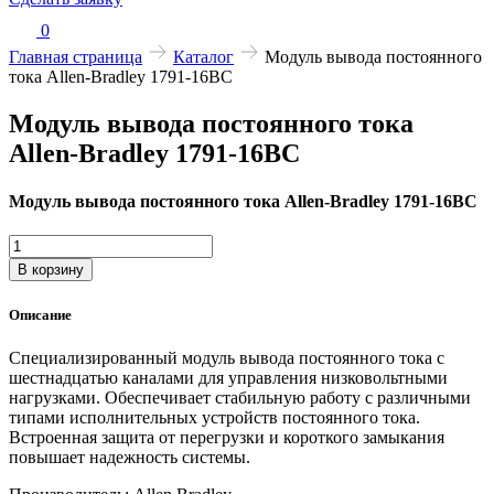
0
Главная страница
Каталог
Модуль вывода постоянного
тока Allen-Bradley 1791-16BC
Модуль вывода постоянного тока
Allen-Bradley 1791-16BC
Модуль вывода постоянного тока Allen-Bradley 1791-16BC
Количество
товара
В корзину
Модуль
вывода
Описание
постоянного
тока
Специализированный модуль вывода постоянного тока с
Allen-
шестнадцатью каналами для управления низковольтными
Bradley
нагрузками. Обеспечивает стабильную работу с различными
1791-
типами исполнительных устройств постоянного тока.
16BC
Встроенная защита от перегрузки и короткого замыкания
повышает надежность системы.