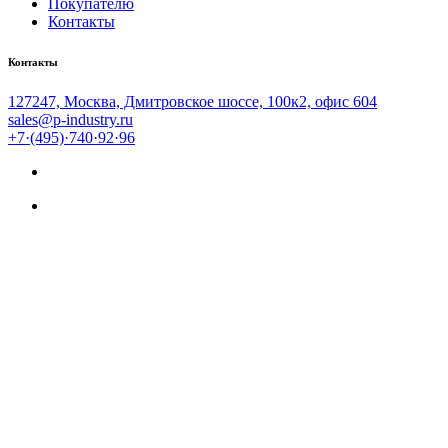
Покупателю
Контакты
Контакты
127247, Москва, Дмитровское шоссе, 100к2, офис 604
sales@p-industry.ru
+7·(495)·740·92·96