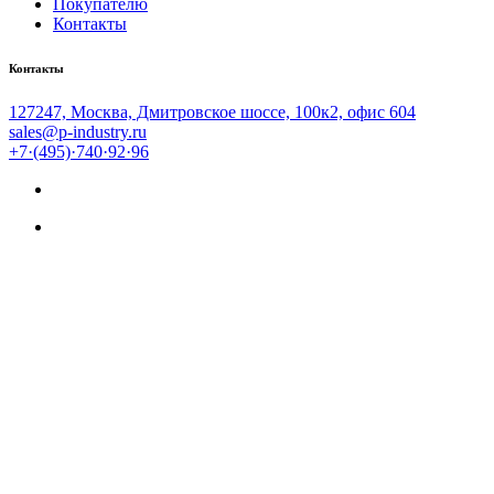
Покупателю
Контакты
Контакты
127247, Москва, Дмитровское шоссе, 100к2, офис 604
sales@p-industry.ru
+7·(495)·740·92·96