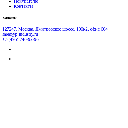
Покупателю
Контакты
Контакты
127247, Москва, Дмитровское шоссе, 100к2, офис 604
sales@p-industry.ru
+7·(495)·740·92·96