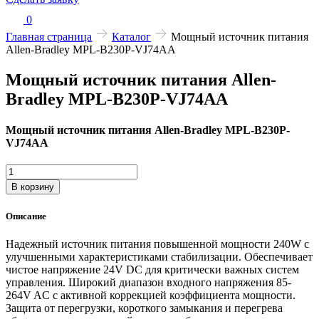
0
Главная страница
Каталог
Мощный источник питания
Allen-Bradley MPL-B230P-VJ74AA
Мощный источник питания Allen-
Bradley MPL-B230P-VJ74AA
Мощный источник питания Allen-Bradley MPL-B230P-
VJ74AA
Количество
товара
В корзину
Мощный
источник
Описание
питания
Allen-
Надежный источник питания повышенной мощности 240W с
Bradley
улучшенными характеристиками стабилизации. Обеспечивает
MPL-
чистое напряжение 24V DC для критически важных систем
B230P-
управления. Широкий диапазон входного напряжения 85-
VJ74AA
264V AC с активной коррекцией коэффициента мощности.
Защита от перегрузки, короткого замыкания и перегрева