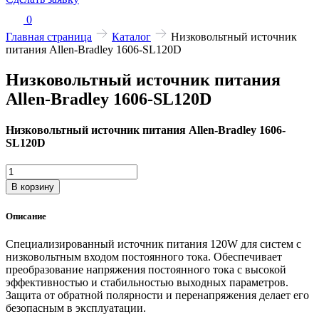
0
Главная страница
Каталог
Низковольтный источник
питания Allen-Bradley 1606-SL120D
Низковольтный источник питания
Allen-Bradley 1606-SL120D
Низковольтный источник питания Allen-Bradley 1606-
SL120D
Количество
товара
В корзину
Низковольтный
источник
Описание
питания
Allen-
Специализированный источник питания 120W для систем с
Bradley
низковольтным входом постоянного тока. Обеспечивает
1606-
преобразование напряжения постоянного тока с высокой
SL120D
эффективностью и стабильностью выходных параметров.
Защита от обратной полярности и перенапряжения делает его
безопасным в эксплуатации.