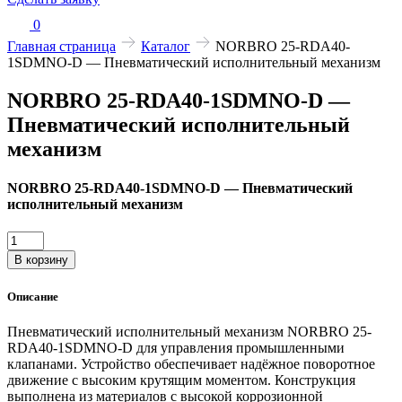
0
Главная страница
Каталог
NORBRO 25-RDA40-
1SDMNO-D — Пневматический исполнительный механизм
NORBRO 25-RDA40-1SDMNO-D —
Пневматический исполнительный
механизм
NORBRO 25-RDA40-1SDMNO-D — Пневматический
исполнительный механизм
Количество
товара
В корзину
NORBRO
25-
Описание
RDA40-
1SDMNO-
Пневматический исполнительный механизм NORBRO 25-
D
RDA40-1SDMNO-D для управления промышленными
—
клапанами. Устройство обеспечивает надёжное поворотное
Пневматический
движение с высоким крутящим моментом. Конструкция
исполнительный
выполнена из материалов с высокой коррозионной
механизм