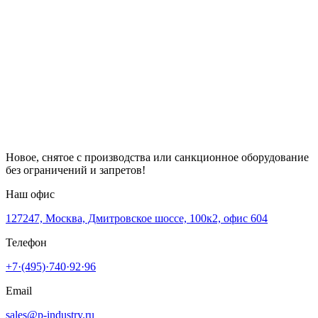
Новое, снятое с производства или санкционное оборудование
без ограничений и запретов!
Наш офис
127247, Москва, Дмитровское шоссе, 100к2, офис 604
Телефон
+7·(495)·740·92·96
Email
sales@p-industry.ru